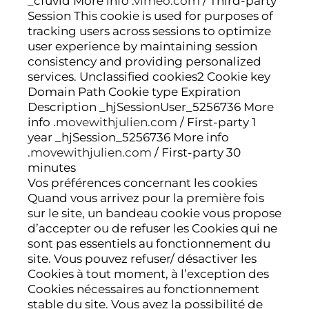
_cfuvid More info .
vimeo.com
/ Third-party
Session This cookie is used for purposes of
tracking users across sessions to optimize
user experience by maintaining session
consistency and providing personalized
services. Unclassified cookies2 Cookie key
Domain Path Cookie type Expiration
Description _hjSessionUser_5256736 More
info .
movewithjulien.com
/ First-party 1
year _hjSession_5256736 More info
.
movewithjulien.com
/ First-party 30
minutes
Vos préférences concernant les cookies
Quand vous arrivez pour la première fois
sur le site, un bandeau cookie vous propose
d’accepter ou de refuser les Cookies qui ne
sont pas essentiels au fonctionnement du
site. Vous pouvez refuser/ désactiver les
Cookies à tout moment, à l’exception des
Cookies nécessaires au fonctionnement
stable du site. Vous avez la possibilité de