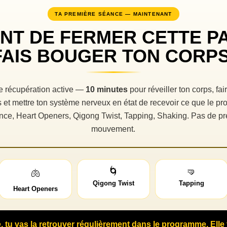
TA PREMIÈRE SÉANCE — MAINTENANT
NT DE FERMER CETTE P
FAIS BOUGER TON CORPS
de récupération active —
10 minutes
pour réveiller ton corps, fai
s et mettre ton système nerveux en état de recevoir ce que le p
ce, Heart Openers, Qigong Twist, Tapping, Shaking. Pas de pr
mouvement.
🌀
🤜
🫁
Qigong Twist
Tapping
Heart Openers
, tu vas la retrouver régulièrement dans le programme. Elle t