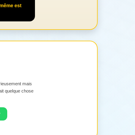
d même est
érieusement mais
fait quelque chose
P