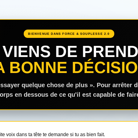
BIENVENUE DANS FORCE & SOUPLESSE 2.0
 VIENS DE PREN
A BONNE DÉCISIO
ssayer quelque chose de plus ». Pour arrêter d
orps en dessous de ce qu'il est capable de fair
ite voix dans ta tête te demande si tu as bien fait.