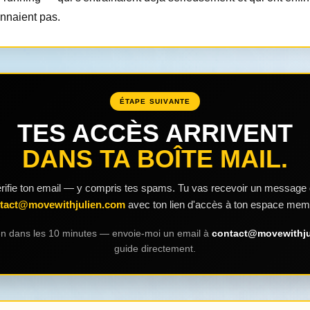
nnaient pas.
ÉTAPE SUIVANTE
TES ACCÈS ARRIVENT
DANS TA BOÎTE MAIL.
rifie ton email — y compris tes spams. Tu vas recevoir un message
tact@movewithjulien.com
avec ton lien d'accès à ton espace mem
rien dans les 10 minutes — envoie-moi un email à
contact@movewithju
guide directement.