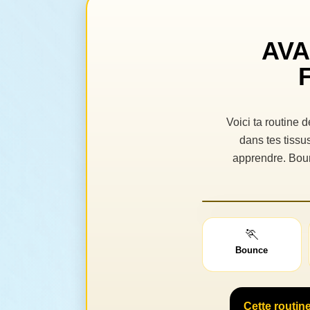
AVA
Voici ta routine 
dans tes tissu
apprendre. Boun
🏃
Bounce
Cette routine