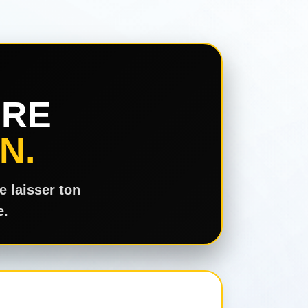
DRE
N.
e laisser ton
e.