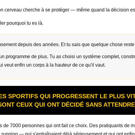
on cerveau cherche à se protéger — même quand la décision est
ler pourquoi tu es là.
eusement depuis des années. Et tu sais que quelque chose reste
un programme de plus. Tu as choisi un système complet, constru
i veut enfin un corps à la hauteur de ce qu'il vaut.
ES SPORTIFS QUI PROGRESSENT LE PLUS VI
SONT CEUX QUI ONT DÉCIDÉ SANS ATTENDRE
s de 7000 personnes qui ont fait ce choix. Des pratiquants de mu
e running — qui s'entraînaient déjà sérieusement et qui ont enfi