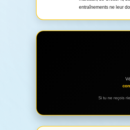
entraînements ne leur do
Vé
con
Si tu ne reçois 