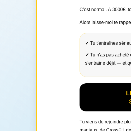
C'est normal. À 3000€, t
Alors laisse-moi te rappe
✔ Tu t'entraînes séri
✔ Tu n'as pas acheté 
s'entraîne déjà — et qu
L
Tu viens de rejoindre plu
martiaux, de CrossFit, d