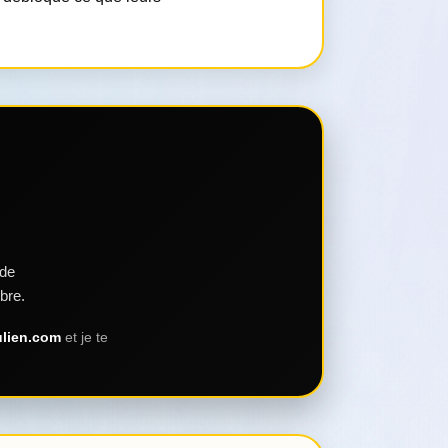
 de
bre.
lien.com
et je te