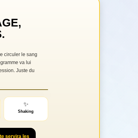
AGE,
.
re circuler le sang
rogramme va lui
ession. Juste du
✨
Shaking
e servira les