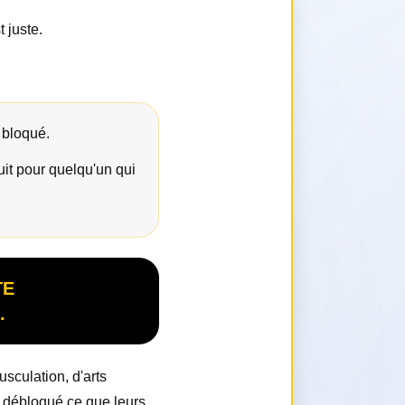
 juste.
 bloqué.
it pour quelqu'un qui
TE
.
sculation, d'arts
n débloqué ce que leurs